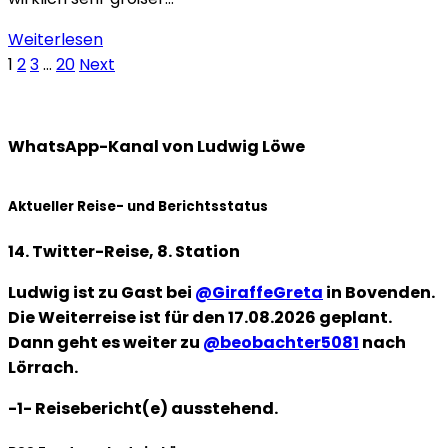
Weiterlesen
Seitennummerierung
1
2
3
…
20
Next
der
Beiträge
WhatsApp-Kanal von Ludwig Löwe
Aktueller Reise- und Berichtsstatus
14. Twitter-Reise, 8. Station
Ludwig ist zu Gast bei
@GiraffeGreta
in Bovenden.
Die Weiterreise ist für den 17.08.2026 geplant.
Dann geht es weiter zu
@beobachter5081
nach
Lörrach.
-1- Reisebericht(e) ausstehend.