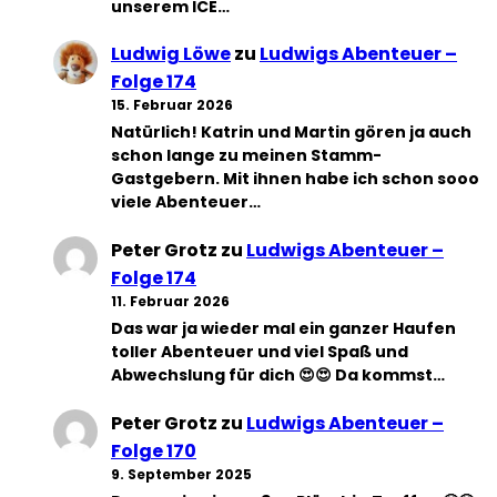
unserem ICE…
Ludwig Löwe
zu
Ludwigs Abenteuer –
Folge 174
15. Februar 2026
Natürlich! Katrin und Martin gören ja auch
schon lange zu meinen Stamm-
Gastgebern. Mit ihnen habe ich schon sooo
viele Abenteuer…
Peter Grotz
zu
Ludwigs Abenteuer –
Folge 174
11. Februar 2026
Das war ja wieder mal ein ganzer Haufen
toller Abenteuer und viel Spaß und
Abwechslung für dich 😍😍 Da kommst…
Peter Grotz
zu
Ludwigs Abenteuer –
Folge 170
9. September 2025