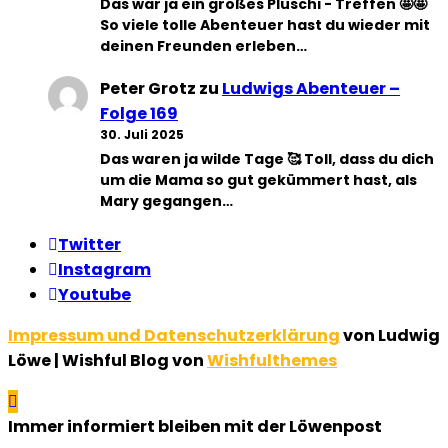
Das war ja ein großes Plüschi - Treffen 🤩🤩
So viele tolle Abenteuer hast du wieder mit
deinen Freunden erleben…
Peter Grotz
zu
Ludwigs Abenteuer –
Folge 169
30. Juli 2025
Das waren ja wilde Tage 🥰 Toll, dass du dich
um die Mama so gut gekümmert hast, als
Mary gegangen…
Twitter
Instagram
Youtube
Impressum und Datenschutzerklärung
von Ludwig
Löwe | Wishful Blog von
Wishfulthemes
Immer informiert bleiben mit der Löwenpost