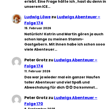
erlebt. Eine Frage hätte ich , hast du denn in
unserem ICE…
Ludwig Löwe
zu
Ludwigs Abenteuer –
Folge 174
15. Februar 2026
Natürlich! Katrin und Martin gören ja auch
schon lange zu meinen Stamm-
Gastgebern. Mit ihnen habe ich schon sooo
viele Abenteuer…
Peter Grotz
zu
Ludwigs Abenteuer –
Folge 174
11. Februar 2026
Das war ja wieder mal ein ganzer Haufen
toller Abenteuer und viel Spaß und
Abwechslung für dich 😍😍 Da kommst…
Peter Grotz
zu
Ludwigs Abenteuer –
Folge 170
9. September 2025