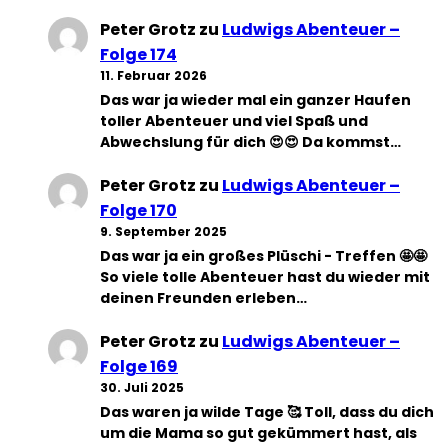
Peter Grotz
zu
Ludwigs Abenteuer –
Folge 174
11. Februar 2026
Das war ja wieder mal ein ganzer Haufen
toller Abenteuer und viel Spaß und
Abwechslung für dich 😍😍 Da kommst…
Peter Grotz
zu
Ludwigs Abenteuer –
Folge 170
9. September 2025
Das war ja ein großes Plüschi - Treffen 🤩🤩
So viele tolle Abenteuer hast du wieder mit
deinen Freunden erleben…
Peter Grotz
zu
Ludwigs Abenteuer –
Folge 169
30. Juli 2025
Das waren ja wilde Tage 🥰 Toll, dass du dich
um die Mama so gut gekümmert hast, als