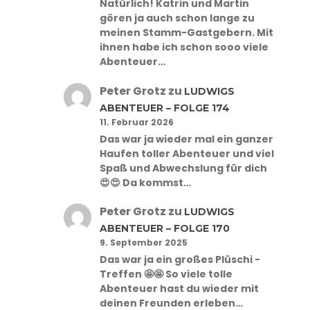
Natürlich! Katrin und Martin
gören ja auch schon lange zu
meinen Stamm-Gastgebern. Mit
ihnen habe ich schon sooo viele
Abenteuer…
Peter Grotz
zu
LUDWIGS
ABENTEUER – FOLGE 174
11. Februar 2026
Das war ja wieder mal ein ganzer
Haufen toller Abenteuer und viel
Spaß und Abwechslung für dich
😍😍 Da kommst…
Peter Grotz
zu
LUDWIGS
ABENTEUER – FOLGE 170
9. September 2025
Das war ja ein großes Plüschi -
Treffen 🤩🤩 So viele tolle
Abenteuer hast du wieder mit
deinen Freunden erleben…