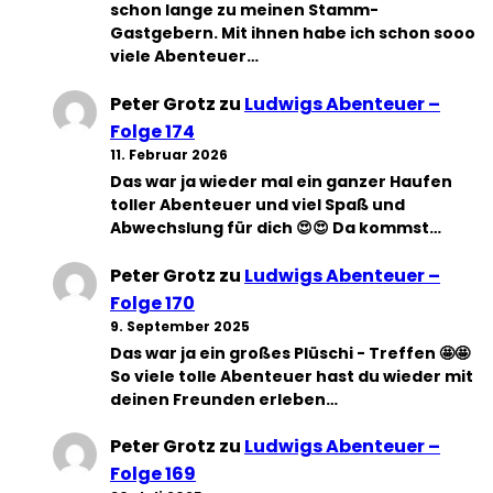
schon lange zu meinen Stamm-
Gastgebern. Mit ihnen habe ich schon sooo
viele Abenteuer…
Peter Grotz
zu
Ludwigs Abenteuer –
Folge 174
11. Februar 2026
Das war ja wieder mal ein ganzer Haufen
toller Abenteuer und viel Spaß und
Abwechslung für dich 😍😍 Da kommst…
Peter Grotz
zu
Ludwigs Abenteuer –
Folge 170
9. September 2025
Das war ja ein großes Plüschi - Treffen 🤩🤩
So viele tolle Abenteuer hast du wieder mit
deinen Freunden erleben…
Peter Grotz
zu
Ludwigs Abenteuer –
Folge 169