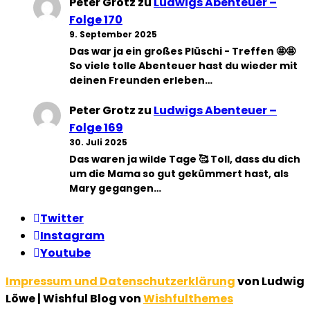
Peter Grotz
zu
Ludwigs Abenteuer –
Folge 170
9. September 2025
Das war ja ein großes Plüschi - Treffen 🤩🤩
So viele tolle Abenteuer hast du wieder mit
deinen Freunden erleben…
Peter Grotz
zu
Ludwigs Abenteuer –
Folge 169
30. Juli 2025
Das waren ja wilde Tage 🥰 Toll, dass du dich
um die Mama so gut gekümmert hast, als
Mary gegangen…
Twitter
Instagram
Youtube
Impressum und Datenschutzerklärung
von Ludwig
Löwe | Wishful Blog von
Wishfulthemes