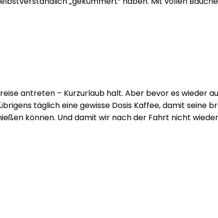
elbstverständlich „gekümmert“ haben. Mit vollen Bäuchen 
ise antreten – Kurzurlaub halt. Aber bevor es wieder au
rigens täglich eine gewisse Dosis Kaffee, damit seine br
nießen können. Und damit wir nach der Fahrt nicht wiede