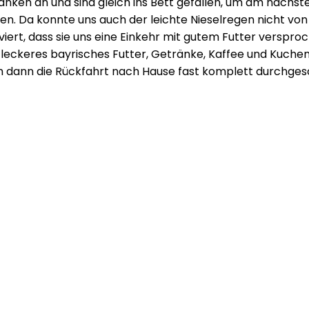
ken an und sind gleich ins Bett gefallen, um am nächste
 Da konnte uns auch der leichte Nieselregen nicht von ab
rt, dass sie uns eine Einkehr mit gutem Futter versproc
 leckeres bayrisches Futter, Getränke, Kaffee und Kuch
ch dann die Rückfahrt nach Hause fast komplett durchges