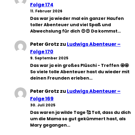
Folge 174
11. Februar 2026
Das war ja wieder mal ein ganzer Haufen
toller Abenteuer und viel Spaß und
Abwechslung für dich 😍😍 Da kommst…
Peter Grotz
zu
Ludwigs Abenteuer –
Folge 170
9. September 2025
Das war ja ein großes Plüschi - Treffen 🤩🤩
So viele tolle Abenteuer hast du wieder mit
deinen Freunden erleben…
Peter Grotz
zu
Ludwigs Abenteuer –
Folge 169
30. Juli 2025
Das waren ja wilde Tage 🥰 Toll, dass du dich
um die Mama so gut gekümmert hast, als
Mary gegangen…