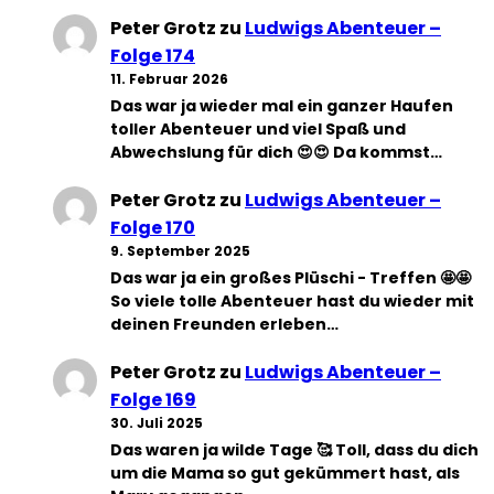
Peter Grotz
zu
Ludwigs Abenteuer –
Folge 174
11. Februar 2026
Das war ja wieder mal ein ganzer Haufen
toller Abenteuer und viel Spaß und
Abwechslung für dich 😍😍 Da kommst…
Peter Grotz
zu
Ludwigs Abenteuer –
Folge 170
9. September 2025
Das war ja ein großes Plüschi - Treffen 🤩🤩
So viele tolle Abenteuer hast du wieder mit
deinen Freunden erleben…
Peter Grotz
zu
Ludwigs Abenteuer –
Folge 169
30. Juli 2025
Das waren ja wilde Tage 🥰 Toll, dass du dich
um die Mama so gut gekümmert hast, als