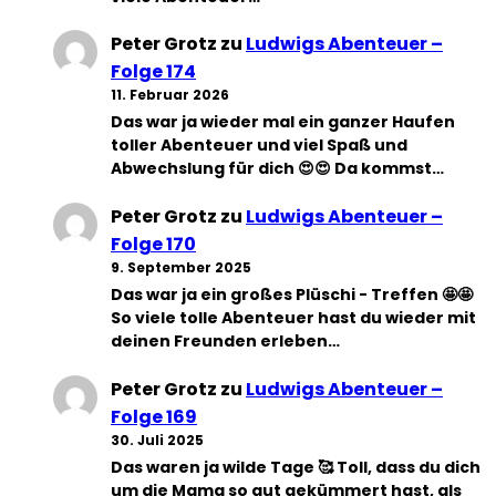
Peter Grotz
zu
Ludwigs Abenteuer –
Folge 174
11. Februar 2026
Das war ja wieder mal ein ganzer Haufen
toller Abenteuer und viel Spaß und
Abwechslung für dich 😍😍 Da kommst…
Peter Grotz
zu
Ludwigs Abenteuer –
Folge 170
9. September 2025
Das war ja ein großes Plüschi - Treffen 🤩🤩
So viele tolle Abenteuer hast du wieder mit
deinen Freunden erleben…
Peter Grotz
zu
Ludwigs Abenteuer –
Folge 169
30. Juli 2025
Das waren ja wilde Tage 🥰 Toll, dass du dich
um die Mama so gut gekümmert hast, als