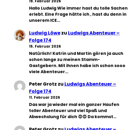
19. Februar 2026
Hallo Ludwig Wie immer hast du tolle Sachen
erlebt. Eine Frage hätte ich , hast du denn in
unserem ICE…
Ludwig Löwe
zu
Ludwigs Abenteuer –
Folge 174
15. Februar 2026
Natürlich! Katrin und Martin gören ja auch
schon lange zu meinen Stamm-
Gastgebern. Mit ihnen habe ich schon sooo
viele Abenteuer…
Peter Grotz
zu
Ludwigs Abenteuer –
Folge 174
11. Februar 2026
Das war ja wieder mal ein ganzer Haufen
toller Abenteuer und viel Spaß und
Abwechslung für dich 😍😍 Da kommst…
Peter Grotz
zu
Ludwigs Abenteuer –