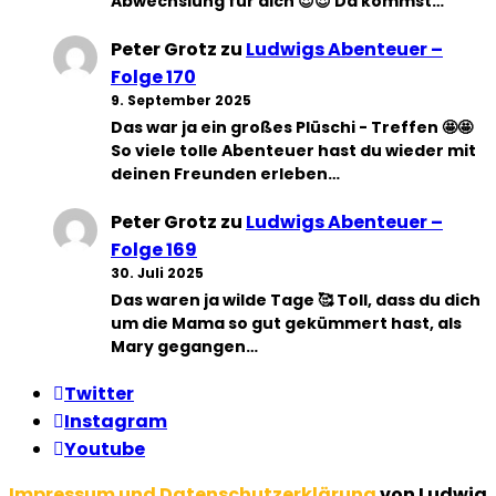
Abwechslung für dich 😍😍 Da kommst…
Peter Grotz
zu
Ludwigs Abenteuer –
Folge 170
9. September 2025
Das war ja ein großes Plüschi - Treffen 🤩🤩
So viele tolle Abenteuer hast du wieder mit
deinen Freunden erleben…
Peter Grotz
zu
Ludwigs Abenteuer –
Folge 169
30. Juli 2025
Das waren ja wilde Tage 🥰 Toll, dass du dich
um die Mama so gut gekümmert hast, als
Mary gegangen…
Twitter
Instagram
Youtube
Impressum und Datenschutzerklärung
von Ludwig