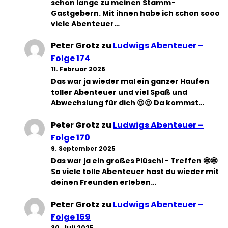
schon lange zu meinen Stamm-
Gastgebern. Mit ihnen habe ich schon sooo
viele Abenteuer…
Peter Grotz
zu
Ludwigs Abenteuer –
Folge 174
11. Februar 2026
Das war ja wieder mal ein ganzer Haufen
toller Abenteuer und viel Spaß und
Abwechslung für dich 😍😍 Da kommst…
Peter Grotz
zu
Ludwigs Abenteuer –
Folge 170
9. September 2025
Das war ja ein großes Plüschi - Treffen 🤩🤩
So viele tolle Abenteuer hast du wieder mit
deinen Freunden erleben…
Peter Grotz
zu
Ludwigs Abenteuer –
Folge 169
30. Juli 2025