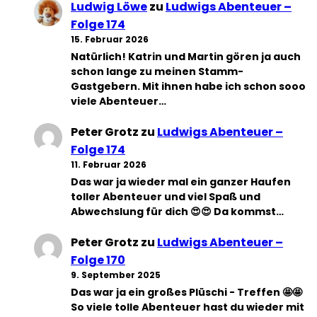
Ludwig Löwe
zu
Ludwigs Abenteuer –
Folge 174
15. Februar 2026
Natürlich! Katrin und Martin gören ja auch
schon lange zu meinen Stamm-
Gastgebern. Mit ihnen habe ich schon sooo
viele Abenteuer…
Peter Grotz
zu
Ludwigs Abenteuer –
Folge 174
11. Februar 2026
Das war ja wieder mal ein ganzer Haufen
toller Abenteuer und viel Spaß und
Abwechslung für dich 😍😍 Da kommst…
Peter Grotz
zu
Ludwigs Abenteuer –
Folge 170
9. September 2025
Das war ja ein großes Plüschi - Treffen 🤩🤩
So viele tolle Abenteuer hast du wieder mit