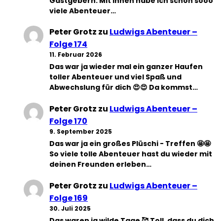
Gastgebern. Mit ihnen habe ich schon sooo
viele Abenteuer…
Peter Grotz
zu
Ludwigs Abenteuer –
Folge 174
11. Februar 2026
Das war ja wieder mal ein ganzer Haufen
toller Abenteuer und viel Spaß und
Abwechslung für dich 😍😍 Da kommst…
Peter Grotz
zu
Ludwigs Abenteuer –
Folge 170
9. September 2025
Das war ja ein großes Plüschi - Treffen 🤩🤩
So viele tolle Abenteuer hast du wieder mit
deinen Freunden erleben…
Peter Grotz
zu
Ludwigs Abenteuer –
Folge 169
30. Juli 2025
Das waren ja wilde Tage 🥰 Toll, dass du dich